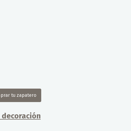
prar tu zapatero
n decoración