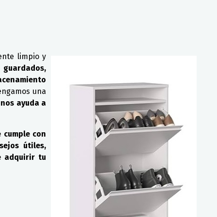
nte limpio y
 guardados,
acenamiento
 tengamos una
 nos ayuda a
e cumple con
sejos útiles,
 adquirir tu