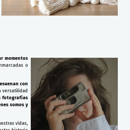
rar momentos
enmarcadas o
resuenan con
 versatilidad
s fotografías
énes somos y
estras vidas,