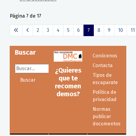
Página 7 de 17
2
3
4
5
6
7
8
9
10
11
Buscar
Conócenos
Contacta
Buscar...
¿Quieres
Tipos de
que te
Buscar
escaparate
recomen
Política de
demos?
privacidad
Normas
publicar
documentos