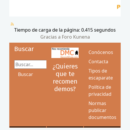
Tiempo de carga de la página: 0.415 segundos
Gracias a
Foro Kunena
Buscar
Conócenos
Contacta
Buscar...
¿Quieres
Tipos de
que te
Buscar
escaparate
recomen
Política de
demos?
privacidad
Normas
publicar
documentos