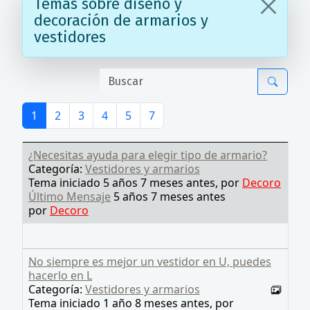
Temas sobre diseño y
decoración de armarios y
vestidores
1
2
3
4
5
7
¿Necesitas ayuda para elegir tipo de armario?
Categoría:
Vestidores y armarios
Tema iniciado 5 años 7 meses antes, por
Decoro
Último Mensaje
5 años 7 meses antes
por
Decoro
No siempre es mejor un vestidor en U, puedes
hacerlo en L
Categoría:
Vestidores y armarios
Tema iniciado 1 año 8 meses antes, por