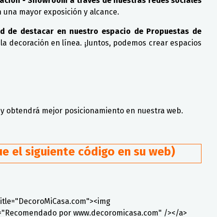
ción - Showroom a través de nuestras redes sociales
án una mayor exposición y alcance.
ad de destacar en nuestro espacio de Propuestas de
la decoración en línea. ¡Juntos, podemos crear espacios
 y obtendrá mejor posicionamiento en nuestra web.
e el siguiente código en su web)
title="DecoroMiCasa.com"><img
lt="Recomendado por www.decoromicasa.com" /></a>