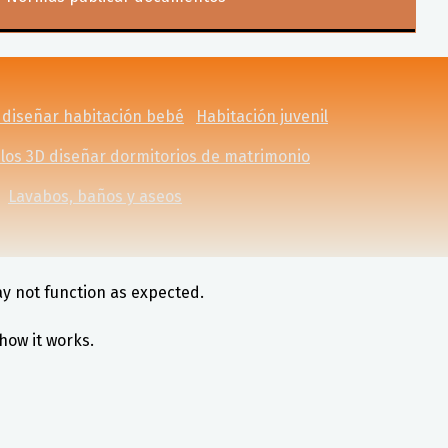
 diseñar habitación bebé
Habitación juvenil
los 3D diseñar dormitorios de matrimonio
Lavabos, baños y aseos
ay not function as expected.
how it works.