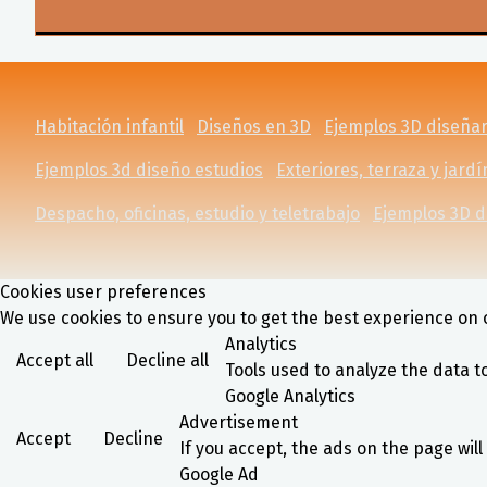
Habitación infantil
Diseños en 3D
Ejemplos 3D diseñar
Ejemplos 3d diseño estudios
Exteriores, terraza y jardí
Despacho, oficinas, estudio y teletrabajo
Ejemplos 3D d
Cookies user preferences
We use cookies to ensure you to get the best experience on o
Analytics
Accept all
Decline all
Tools used to analyze the data t
Google Analytics
Advertisement
Accept
Decline
If you accept, the ads on the page wil
Google Ad