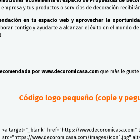
mocionar activamente el espacio de Propuestas de Decora
tu empresa y tus productos o servicios de decoración recibir
mendación en tu espacio web y aprovechar la oportunid
orar contigo y ayudarte a alcanzar el éxito en el mundo de 
!
b recomendada por www.decoromicasa.com
que más le guste
Código logo pequeño (copie y pegu
<a target="_blank" href="https://www.decoromicasa.com" 
src="https://www.decoromicasa.com/images/icon1.jpg" a