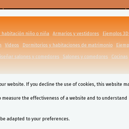
 habitación niño o niña
Armarios y vestidores
Ejemplos 3D
n
Videos
Dormitorios y habitaciones de matrimonio
Ejemp
iseñar salones y comedores
Salones y comedores
Cocinas
ur website. If you decline the use of cookies, this website m
o measure the effectiveness of a website and to understand 
l be adapted to your preferences.