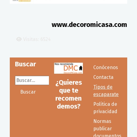
www.decoromicasa.com
Visitas: 6524
Buscar
Conócenos
Contacta
Buscar...
¿Quieres
Tipos de
que te
Buscar
escaparate
recomen
Política de
demos?
privacidad
Normas
publicar
documentos