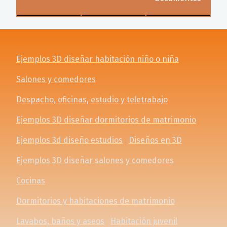
Ejemplos 3D diseñar habitación niño o niña
Salones y comedores
Despacho, oficinas, estudio y teletrabajo
Ejemplos 3D diseñar dormitorios de matrimonio
Ejemplos 3d diseño estudios
Diseños en 3D
Ejemplos 3D diseñar salones y comedores
Cocinas
Dormitorios y habitaciones de matrimonio
Lavabos, baños y aseos
Habitación juvenil