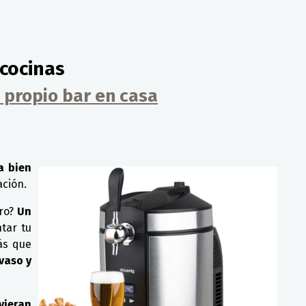
 cocinas
 propio bar en casa
a bien
ación.
ro?
Un
tar tu
ás que
vaso y
uvieran