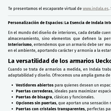
Detalles
Te presentamos el escaparate virtual de
www.indala.es
.
Personalización de Espacios: La Esencia de Indala Int
En el mundo del diseño de interiores, cada detalle cuen
almacenamiento, sino elementos que definen la per
Interiorismo
, entendemos que un armario debe ser muc
en el ambiente, aportando carácter y armonía a la estan
La versatilidad de los armarios Ueck
Cuando se trata de armarios a medida, en Indala tra
adaptabilidad y diseño. Ofrecemos una amplia gama de
Vestidores abiertos
para quienes desean un espacio
Puertas correderas
, ideales para maximizar espaci
Puertas de bisagra
, clásicas y funcionales.
Opciones sin puertas
, que aportan una sensación 
Puertas con cristales transparentes
, perfectas pa