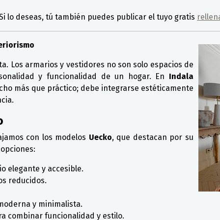
 Si lo deseas, tú también puedes publicar el tuyo gratis
rellen
eriorismo
ta. Los armarios y vestidores no son solo espacios de
sonalidad y funcionalidad de un hogar. En
Indala
ho más que práctico; debe integrarse estéticamente
cia.
o
bajamos con los modelos
Uecko
, que destacan por su
 opciones:
 elegante y accesible.
os reducidos.
moderna y minimalista.
ra combinar funcionalidad y estilo.