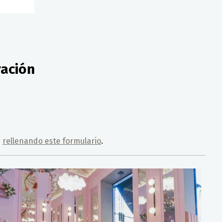
ración
s
rellenando este formulario
.