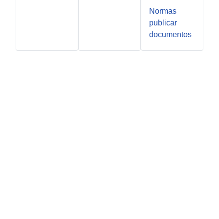
Normas
publicar
documentos
Lavabos, baños y aseos
Videos
Diseños en 3D
Ejemplos 3D diseñar dormitorios de matrimonio
Ejemplos 3D diseñar habitación niño o niña
Salones y comedores
Ejemplos 3D diseñar habitación bebé
Cocinas
Dormitorios y habitaciones de matrimonio
Habitación juvenil
Armarios y vestidores