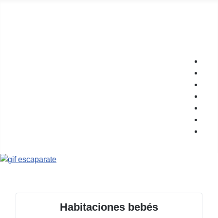
DecoroMiCasa.com
Tu espacio de ayuda para decorar tu hogar
Habitaciones bebés