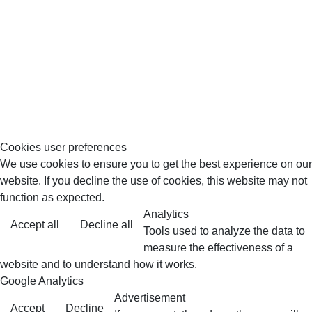
Ejemplos 3D diseñar salones y comedores
Exteriores, terraza y jardín
Ejemplos 3d diseño estudios
Habitación infantil
Despacho, oficinas, estudio y teletrabajo
Cookies user preferences
We use cookies to ensure you to get the best experience on our
website. If you decline the use of cookies, this website may not
function as expected.
Analytics
Accept all
Decline all
Tools used to analyze the data to
measure the effectiveness of a
website and to understand how it works.
Google Analytics
Advertisement
Accept
Decline