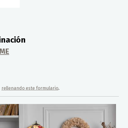
inación
OME
s
rellenando este formulario
.