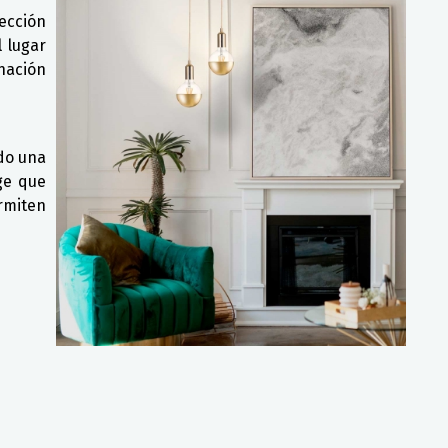
ección
 lugar
nación
do una
ge que
rmiten