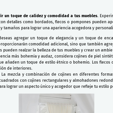
dir un toque de calidez y comodidad a tus muebles
. Exper
 con detalles como bordados, flecos o pompones pueden ap
 y tamaños para lograr una apariencia acogedora y personal
 deseas agregar un toque de elegancia y un toque de enca
o proporcionarán comodidad adicional, sino que también ag
ales pueden realzar la belleza de tus muebles y crear un ambi
iencia más bohemia y audaz, considera cojines de piel sintéti
ue añaden un toque de estilo étnico o bohemio. Los flecos 
ón de interiores.
: La mezcla y combinación de cojines en diferentes forma
 cuadrados con cojines rectangulares y almohadones redond
ra lograr un aspecto único y acogedor que refleje tu estilo p