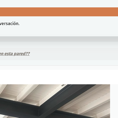
versación.
en esta pared??