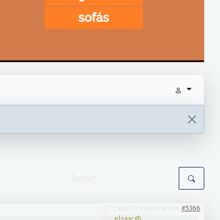
1 año 11 meses antes
#5366
por
elsaac@