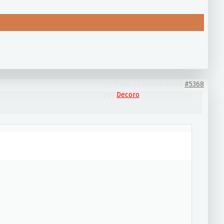
1 año 11 meses antes
#5368
por
Decoro