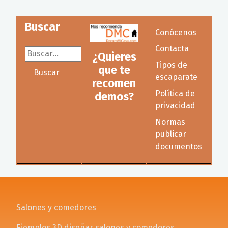
Buscar
Conócenos
Contacta
Buscar...
¿Quieres
Tipos de
que te
Buscar
escaparate
recomen
Política de
demos?
privacidad
Normas
publicar
documentos
Salones y comedores
Ejemplos 3D diseñar salones y comedores