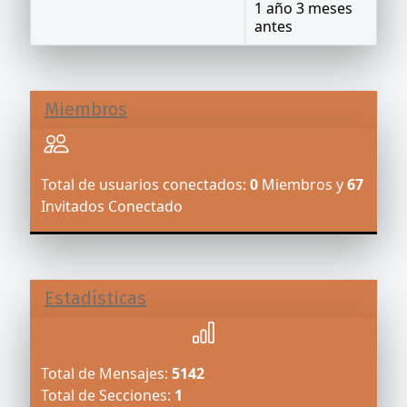
1 año 3 meses
antes
Miembros
Total de usuarios conectados:
0
Miembros y
67
Invitados Conectado
Estadísticas
Total de Mensajes:
5142
Total de Secciones:
1