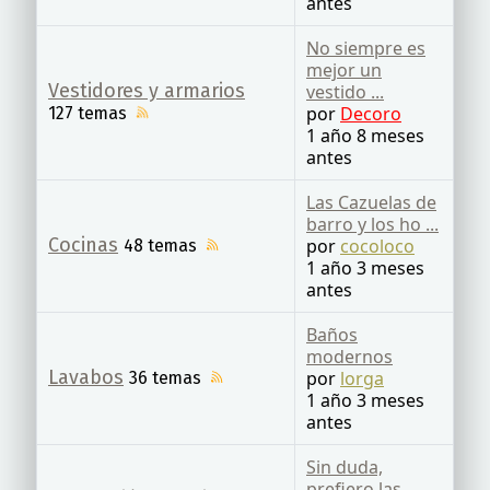
antes
No siempre es
mejor un
Vestidores y armarios
vestido ...
por
Decoro
127 temas
1 año 8 meses
antes
Las Cazuelas de
barro y los ho ...
Cocinas
por
cocoloco
48 temas
1 año 3 meses
antes
Baños
modernos
Lavabos
por
lorga
36 temas
1 año 3 meses
antes
Sin duda,
prefiero las