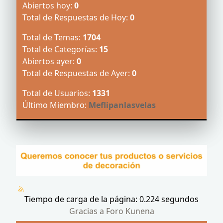
Abiertos hoy:
0
Total de Respuestas de Hoy:
0
Total de Temas:
1704
Total de Categorías:
15
Abiertos ayer:
0
Total de Respuestas de Ayer:
0
Total de Usuarios:
1331
Último Miembro:
Meflipanlasvelas
Tiempo de carga de la página: 0.224 segundos
Gracias a
Foro Kunena