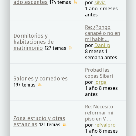
adolescentes
por
silvia
174 temas
1 año 7 meses
antes
Re: ¿Pongo
canapé o no en
Dormitorios y
mi habit ...
habitaciones de
por
Dani_p
matrimonio
127 temas
8 meses 1
semana antes
Probad las
copas Sibari
Salones y comedores
por
lorga
197 temas
1 año 8 meses
antes
Re: Necesito
reformar mi
Zona estudio y otras
piso en V ...
estancias
por
refvalpro
121 temas
1 año 8 meses