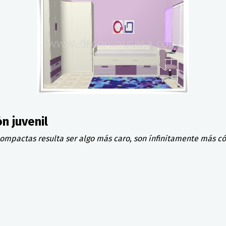
n juvenil
 compactas resulta ser algo más caro, son ínfinitamente más c