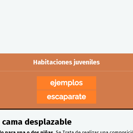
Habitaciones juveniles
y cama desplazable
do para una o dos niñas.
Se Trata de realizar una composici