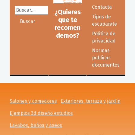
Contacta
Buscar...
¿Quieres
Tipos de
que te
Buscar
escaparate
recomen
Política de
demos?
privacidad
Normas
publicar
documentos
Salones y comedores
Exteriores, terraza y jardín
Ejemplos 3d diseño estudios
Lavabos, baños y aseos