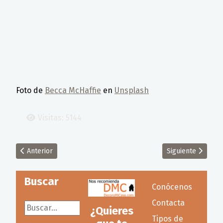
Foto de
Becca McHaffie
en
Unsplash
Visitas: 5144
Artículo anterior: Madera maciza, contrachapada, melamina, laca
Artículo siguient
Anterior
Siguiente
Buscar
Conócenos
Contacta
Buscar...
¿Quieres
Tipos de