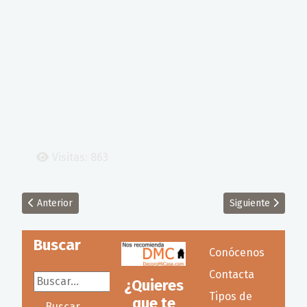
Visitas: 863
Artículo anterior: Vinilos para decorar habitaciones juveniles
Artículo siguiente
Anterior
Siguiente
Buscar
Conócenos
Contacta
Buscar...
¿Quieres
Tipos de
que te
Buscar