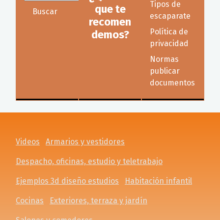
Tipos de
que te
Buscar
escaparate
recomen
Política de
demos?
privacidad
Normas
publicar
documentos
Videos
Armarios y vestidores
Despacho, oficinas, estudio y teletrabajo
Ejemplos 3d diseño estudios
Habitación infantil
Cocinas
Exteriores, terraza y jardín